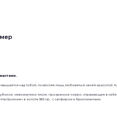
рмер
лиантами.
озвышается над тобой, позволяя лишь любоваться своей красотой. Ка
лубокое, невозмутимо тихое, прозрачное озеро, отражающее в себе 
«Настроение» в золоте 585 пр., с сапфиром и бриллиантами.