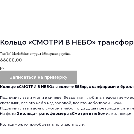
Кольцо «СМОТРИ В НЕБО» трансфо
"Yar`ko" Московская студия ювелирного дизайна
88600,00
р.
Записаться на примерку
Кольцо «СМОТРИ В НЕБО» в золоте 585пр, с сапфирами и брил
Подними глаза и утони в синеве. Бездонная глубина, недосягаемо в
светлячки, все это небо над головой, все это небо твоей жизни.
Подними глаза и долго смотри в небо, тогда душа превращается в г
На фото
2 кольца-трансформера «Смотри в небо»
из коллекция 
Кольца можно приобретать по отдельности.