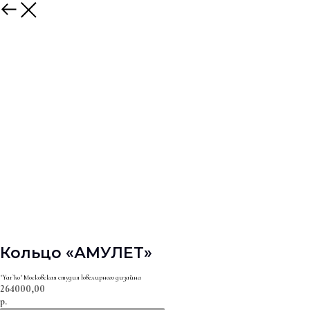
Кольцо «АМУЛЕТ»
"Yar`ko" Московская студия ювелирного дизайна
264000,00
р.