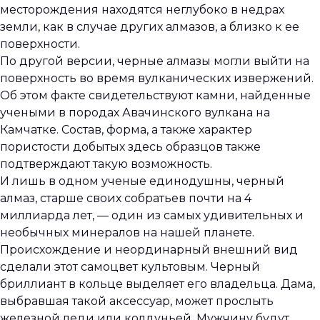
месторождения находятся неглубоко в недрах
земли, как в случае других алмазов, а близко к ее
поверхности.
По другой версии, черные алмазы могли выйти на
поверхность во время вулканических извержений.
Об этом факте свидетельствуют камни, найденные
учеными в породах Авачинского вулкана на
Камчатке. Состав, форма, а также характер
пористости добытых здесь образцов также
подтверждают такую возможность.
И лишь в одном ученые единодушны, черный
алмаз, старше своих собратьев почти на 4
миллиарда лет, — один из самых удивительных и
необычных минералов на нашей планете.
Происхождение и неординарный внешний вид
сделали этот самоцвет культовым. Черный
бриллиант в кольце выделяет его владельца. Дама,
выбравшая такой аксессуар, может прослыть
железной леди или колдуньей. Мужчину будут