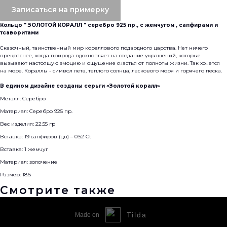
Записаться на примерку
Кольцо " ЗОЛОТОЙ КОРАЛЛ " серебро 925 пр., с жемчугом , сапфирами и
тсаворитами
Сказочный, таинственный мир кораллового подводного царства. Нет ничего
прекраснее, когда природа вдохновляет на создание украшений, которые
вызывают настоящую эмоцию и ощущение счастья от полноты жизни. Так хочется
на море. Кораллы - символ лета, теплого солнца, ласкового моря и горячего песка.
В едином дизайне созданы серьги «Золотой коралл»
Металл: Серебро
Материал: Серебро 925 пр.
Вес изделия: 22.55 гр
Вставка: 19 сапфиров (цв) – 0.52 Ct
Вставка: 1 жемчуг
Материал: золочение
Размер: 18.5
Смотрите также
Tilda
Made on