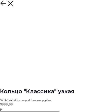
Кольцо "Классика" узкая
"Yar`ko" Московская студия ювелирного дизайна
9000,00
р.