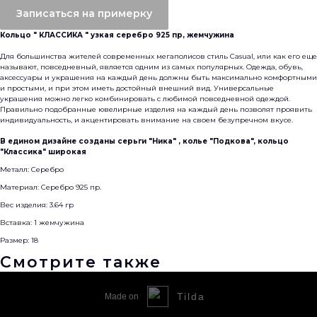
Записаться на примерку
Кольцо " КЛАССИКА " узкая серебро 925 пр, жемчужина
Для большинства жителей современных мегаполисов стиль Casual, или как его еще
называют, повседневный, является одним из самых популярных. Одежда, обувь,
аксессуары и украшения на каждый день должны быть максимально комфортными
и простыми, и при этом иметь достойный внешний вид. Универсальные
украшения можно легко комбинировать с любимой повседневной одеждой.
Правильно подобранные ювелирные изделия на каждый день позволят проявить
индивидуальность, и акцентировать внимание на своем безупречном вкусе.
В едином дизайне созданы серьги "Ника" , колье "Подкова", кольцо
"Классика" широкая
Металл: Серебро
Материал: Серебро 925 пр.
Вес изделия: 3.64 гр
Вставка: 1 жемчужина
Размер: 18
Смотрите также
Tilda
Made on