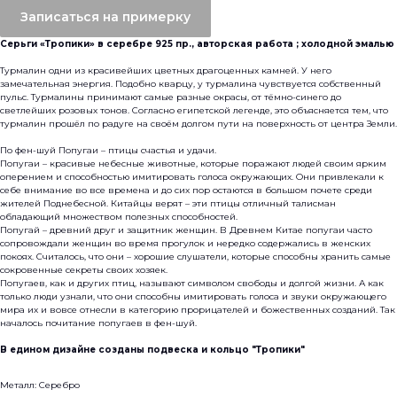
Записаться на примерку
Серьги «Тропики» в серебре 925 пр., авторская работа ; холодной эмалью
Турмалин одни из красивейших цветных драгоценных камней. У него
замечательная энергия. Подобно кварцу, у турмалина чувствуется собственный
пульс. Турмалины принимают самые разные окрасы, от тёмно-синего до
светлейших розовых тонов. Согласно египетской легенде, это объясняется тем, что
турмалин прошёл по радуге на своём долгом пути на поверхность от центра Земли.
По фен-шуй Попугаи – птицы счастья и удачи.
Попугаи – красивые небесные животные, которые поражают людей своим ярким
оперением и способностью имитировать голоса окружающих. Они привлекали к
себе внимание во все времена и до сих пор остаются в большом почете среди
жителей Поднебесной. Китайцы верят – эти птицы отличный талисман
обладающий множеством полезных способностей.
Попугай – древний друг и защитник женщин. В Древнем Китае попугаи часто
сопровождали женщин во время прогулок и нередко содержались в женских
покоях. Считалось, что они – хорошие слушатели, которые способны хранить самые
сокровенные секреты своих хозяек.
Попугаев, как и других птиц, называют символом свободы и долгой жизни. А как
только люди узнали, что они способны имитировать голоса и звуки окружающего
мира их и вовсе отнесли в категорию прорицателей и божественных созданий. Так
началось почитание попугаев в фен-шуй.
В едином дизайне созданы подвеска и кольцо "Тропики"
Металл: Серебро